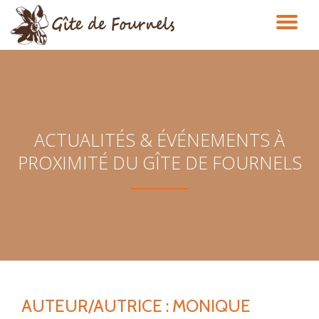
DÉ
Aller
au
LA
contenu
NA
ACTUALITÉS & ÉVÉNEMENTS À
PROXIMITÉ DU GÎTE DE FOURNELS
AUTEUR/AUTRICE :
MONIQUE