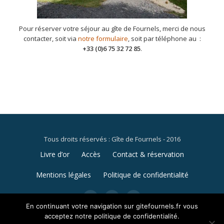
Pour réserver votre séjour au gîte de Fournels, merci de nous
contacter, soit via
notre formulaire
, soit par téléphone au :
+33 (0)6 75 32 72 85
.
Tous droits réservés : Gîte de Fournels - 2016
Menu
Livre d’or
Accès
Contact & réservation
secondaire
Mentions légales
Politique de confidentialité
fa-
fa-
fa-
envelope
car
camera
En continuant votre navigation sur gitefournels.fr vous
acceptez notre politique de confidentialité.