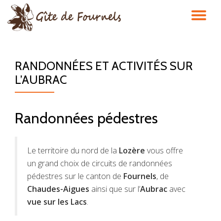
DÉ
Aller
au
LA
contenu
RANDONNÉES ET ACTIVITÉS SUR
NA
L’AUBRAC
Randonnées pédestres
Le territoire du nord de la
Lozère
vous offre
un grand choix de circuits de randonnées
pédestres sur le canton de
Fournels
, de
Chaudes-Aigues
ainsi que sur l’
Aubrac
avec
vue sur les Lacs
.