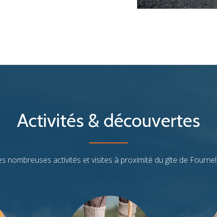
Activités & découvertes
Randonnées
rme
Pédestres & cyclotourisme
s nombreuses activités et visites à proximité du gîte de Fournel