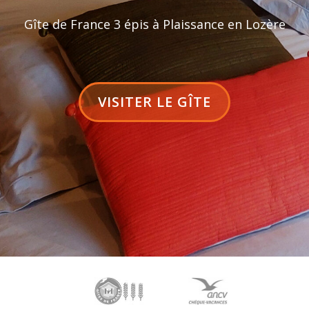
Gîte de France 3 épis à Plaissance en Lozère
LIBELLÉ
VISITER LE GÎTE
DU
BOUTON
D'EN-
TÊTEVISITER
LE
GÎTE