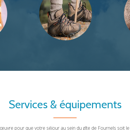
Services & équipements
uvre pour que votre séjour au sein du gîte de Fournels soit le 