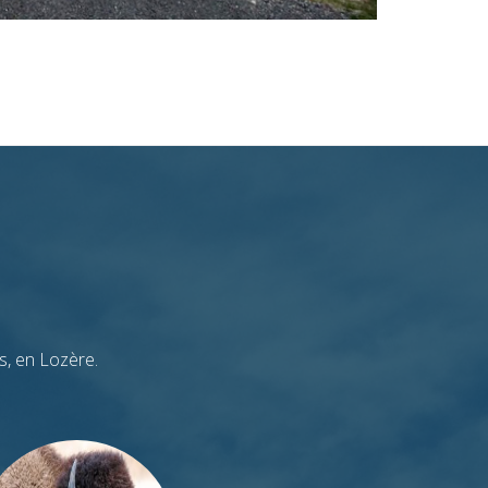
Loup du Gévaudan
Bisons d'Europe
s, en Lozère.