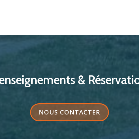
enseignements & Réservati
LIBELLÉ
NOUS CONTACTER
DU
BOUTON